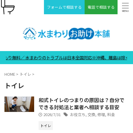
フォームで相談する
電話で相談する
料／ 水まわりのトラブルは日本全国対応※沖縄、離島は除く ＼24時間
HOME
>
トイレ
>
トイレ
和式トイレのつまりの原因は？自分で
できる対処法と業者へ相談する目安
2026/7/31
お役立ち
,
交換
,
修理
,
料金
トイレ